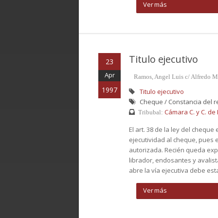
Ver más
Titulo ejecutivo
23
Apr
Ramos, Angel Luis c/ Alfredo M
1997
Titulo ejecutivo
Cheque / Constancia del r
Cámara C. y C. de B
Tribubal:
El art. 38 de la ley del chequ
ejecutividad al cheque, pues 
autorizada. Recién queda exped
librador, endosantes y avalista
abre la vía ejecutiva debe est
Ver más