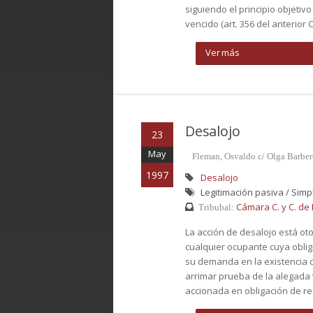
siguiendo el principio objeti
vencido (art. 356 del anterior C.
Ver más
Desalojo
23
May
Fleman, Osvaldo c/ Olga Barber
1997
Desalojo
Legitimación pasiva / Simp
Cámara C. y C. de B
Tribubal:
La acción de desalojo está oto
cualquier ocupante cuya obligac
su demanda en la existencia 
arrimar prueba de la alegada v
accionada en obligación de rest