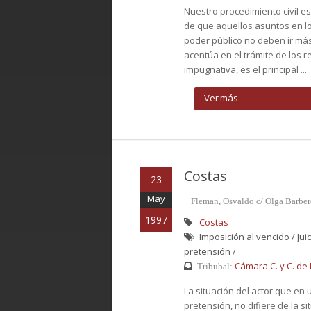
Nuestro procedimiento civil 
de que aquellos asuntos en los
poder público no deben ir más 
acentúa en el trámite de los r
impugnativa, es el principal ...
Ver más
Costas
23
May
Fleman, Osvaldo c/ Olga Barber
1997
Costas
Imposición al vencido / Jui
pretensión /
Cámara C. y C. de B
Tribubal:
La situación del actor que en 
pretensión, no difiere de la s