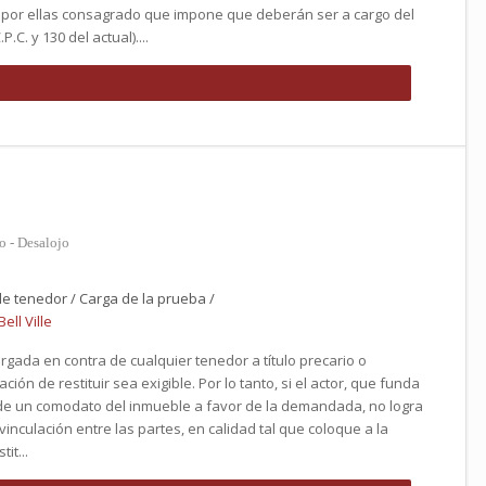
vo por ellas consagrado que impone que deberán ser a cargo del
P.C. y 130 del actual)....
o - Desalojo
le tenedor / Carga de la prueba /
ell Ville
rgada en contra de cualquier tenedor a título precario o
ión de restituir sea exigible. Por lo tanto, si el actor, que funda
de un comodato del inmueble a favor de la demandada, no logra
inculación entre las partes, en calidad tal que coloque a la
it...