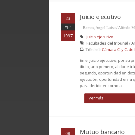
Juicio ejecutivo
23
Apr
Ramos, Angel Luis c/ Alfredo M
1997
Juicio ejecutivo
Facultades del tribunal / An
Cámara C. y C. de B
Tribubal:
En el juicio ejecutivo, por su 
título, uno primero, al darle t
segundo, oportunidad en dicta
ejecución; oportunidad en la qu
para decidir en torno a...
Ver más
Mutuo bancario
08