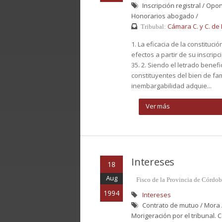
Inscripción registral / Opo
Honorarios abogado /
Cámara C. y C. de B
Tribubal:
1. La eficacia de la constituc
efectos a partir de su inscripc
35. 2. Siendo el letrado benef
constituyentes del bien de fam
inembargabilidad adquie...
Ver más
Intereses
18
Aug
Fisco de la Provincia de Córdoba
1994
Intereses
Contrato de mutuo / Mora /
Morigeración por el tribunal. C