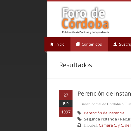
Inicio
Contenidos
Suscri
Resultados
Perención de instan
27
Jun
Banco Social de Córdoba c/ Lu
1997
Perención de instancia
Segunda instancia / Recurso
Cámara C. y C. de B
Tribubal: