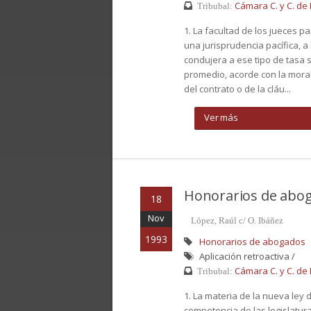
Cámara C. y C. de B
Tribubal:
1. La facultad de los jueces p
una jurisprudencia pacífica, a l
condujera a ese tipo de tasa 
promedio, acorde con la moral
del contrato o de la cláu...
Ver más
Honorarios de abo
18
Nov
López, Raúl c/ O. Ibáñez
1993
Honorarios de abogados
Aplicación retroactiva /
Cámara C. y C. de B
Tribubal:
1. La materia de la nueva ley 
competencia de las legislaturas