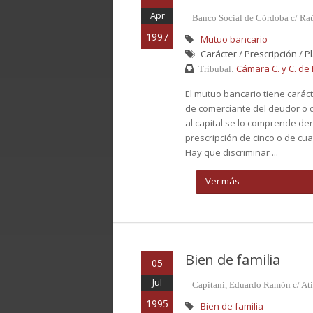
Apr
Banco Social de Córdoba c/ Raú
1997
Mutuo bancario
Carácter / Prescripción / Pl
Cámara C. y C. de B
Tribubal:
El mutuo bancario tiene caráct
de comerciante del deudor o d
al capital se lo comprende den
prescripción de cinco o de cua
Hay que discriminar ...
Ver más
Bien de familia
05
Jul
Capitani, Eduardo Ramón c/ Ati
1995
Bien de familia