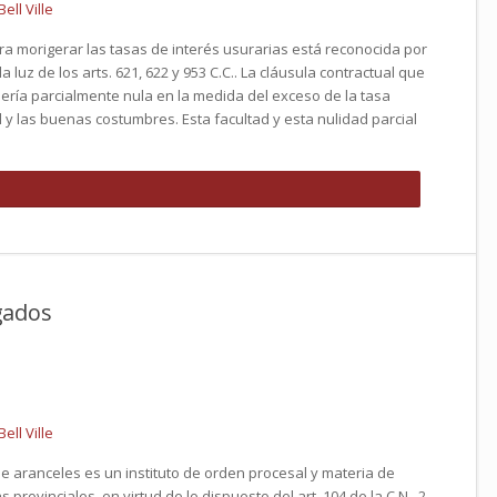
ell Ville
ara morigerar las tasas de interés usurarias está reconocida por
a luz de los arts. 621, 622 y 953 C.C.. La cláusula contractual que
sería parcialmente nula en la medida del exceso de la tasa
 y las buenas costumbres. Esta facultad y esta nulidad parcial
gados
ell Ville
de aranceles es un instituto de orden procesal y materia de
 provinciales, en virtud de lo dispuesto del art. 104 de la C.N.. 2.