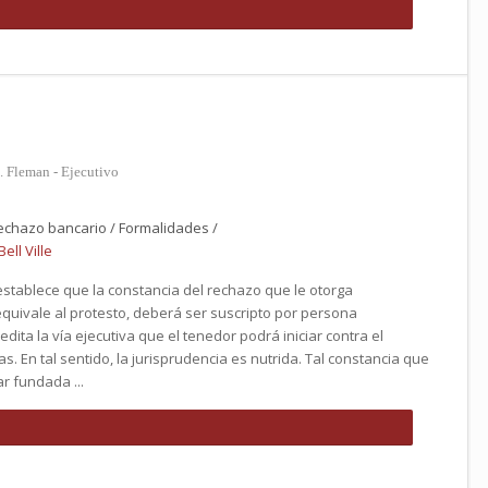
. Fleman - Ejecutivo
echazo bancario / Formalidades /
ell Ville
e establece que la constancia del rechazo que le otorga
equivale al protesto, deberá ser suscripto por persona
ita la vía ejecutiva que el tenedor podrá iniciar contra el
s. En tal sentido, la jurisprudencia es nutrida. Tal constancia que
ar fundada ...