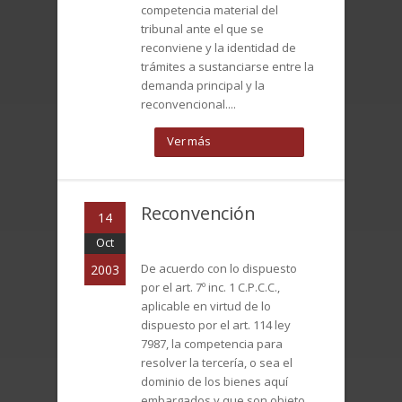
competencia material del
tribunal ante el que se
reconviene y la identidad de
trámites a sustanciarse entre la
demanda principal y la
reconvencional....
Ver más
Reconvención
14
Oct
De acuerdo con lo dispuesto
2003
por el art. 7º inc. 1 C.P.C.C.,
aplicable en virtud de lo
dispuesto por el art. 114 ley
7987, la competencia para
resolver la tercería, o sea el
dominio de los bienes aquí
embargados y que son objeto