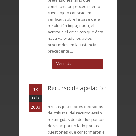
pretensiones, sino que
constituye un procedimiento
cuyo objeto consiste en
verificar, sobre la base de la
resolución impugnada, el
acierto o el error con que ésta
haya valorado los actos
producidos en la instancia
precedente....
Ver más
Recurso de apelación
13
Feb
\r\nLas potestades decisorias
2003
del tribunal del recurso están
restringidas desde dos puntos
de vista: por un lado por las
cuestiones que conformaron el