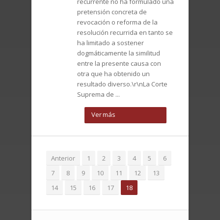
recurrente no ha formulado una
pretensión concreta de
revocación o reforma de la
resolución recurrida en tanto se
ha limitado a sostener
dogmáticamente la similitud
entre la presente causa con
otra que ha obtenido un
resultado diverso.\r\nLa Corte
Suprema de ...
Ver más
Anterior
1
2
3
4
5
6
7
8
9
10
11
12
13
14
15
16
17
18