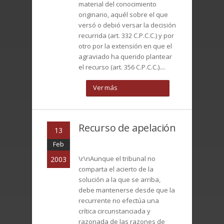
material del conocimiento
originario, aquél sobre el que
versó o debió versar la decisión
recurrida (art. 332 C.P.C.C.) y por
otro por la extensión en que el
agraviado ha querido plantear
el recurso (art. 356 C.P.C.C.)....
Ver más
Recurso de apelación
13
Feb
\r\nAunque el tribunal no
2003
comparta el acierto de la
solución a la que se arriba,
debe mantenerse desde que la
recurrente no efectúa una
crítica circunstanciada y
razonada de las razones de