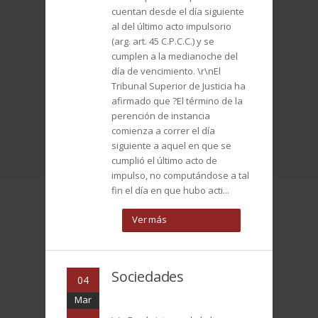
cuentan desde el día siguiente
al del último acto impulsorio
(arg. art. 45 C.P.C.C.) y se
cumplen a la medianoche del
día de vencimiento. \r\nEl
Tribunal Superior de Justicia ha
afirmado que ?El término de la
perención de instancia
comienza a correr el día
siguiente a aquel en que se
cumplió el último acto de
impulso, no computándose a tal
fin el día en que hubo acti...
Ver más
Sociedades
04
Mar