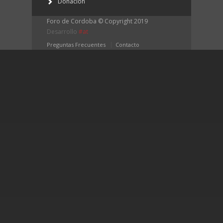
Donación
Foro de Cordoba © Copyright 2019
Desarrollo
#at
Preguntas Frecuentes
Contacto