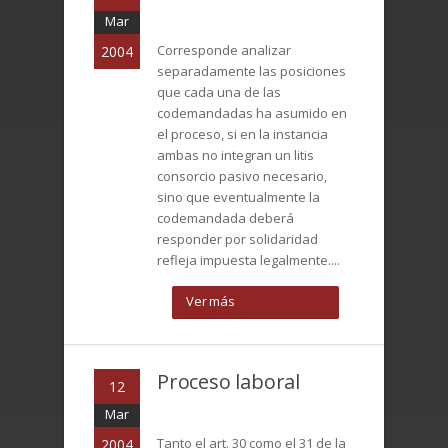
Mar
Corresponde analizar
2004
separadamente las posiciones
que cada una de las
codemandadas ha asumido en
el proceso, si en la instancia
ambas no integran un litis
consorcio pasivo necesario,
sino que eventualmente la
codemandada deberá
responder por solidaridad
refleja impuesta legalmente....
Ver más
Proceso laboral
12
Mar
Tanto el art. 30 como el 31 de la
2004