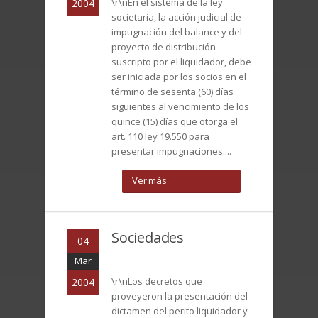
\r\nEn el sistema de la ley
2004
societaria, la acción judicial de
impugnación del balance y del
proyecto de distribución
suscripto por el liquidador, debe
ser iniciada por los socios en el
término de sesenta (60) días
siguientes al vencimiento de los
quince (15) días que otorga el
art. 110 ley 19.550 para
presentar impugnaciones....
Ver más
Sociedades
04
Mar
\r\nLos decretos que
2004
proveyeron la presentación del
dictamen del perito liquidador y