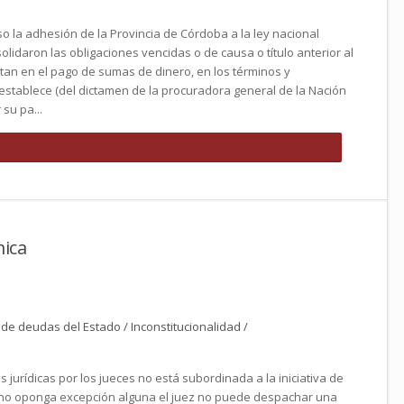
so la adhesión de la Provincia de Córdoba a la ley nacional
lidaron las obligaciones vencidas o de causa o título anterior al
stan en el pago de sumas de dinero, en los términos y
establece (del dictamen de la procuradora general de la Nación
 su pa...
ica
e deudas del Estado / Inconstitucionalidad /
s jurídicas por los jueces no está subordinada a la iniciativa de
 no oponga excepción alguna el juez no puede despachar una