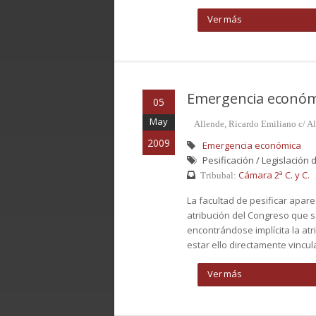
Ver más
Emergencia económ
05
May
Allende, Ricardo Emiliano c/ A
2009
Emergencia económica
Pesificación / Legislación 
Cámara 2ª C. y C.
Tribubal:
La facultad de pesificar apar
atribución del Congreso que se
encontrándose implícita la at
estar ello directamente vincula
Ver más