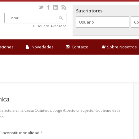
Suscriptores
Busqueda Avanzada
pciones
Novedades
Contacto
Sobre Nosotros
ica
a actora en la causa Quinteros, Jorge Alberto c/ Superior Gobierno de la
rio
Inconstitucionalidad /