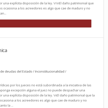
r una explícita disposición de la ley. \r\nEl daño patrimonial que
nos ocasiona a los acreedores es algo que cae de maduro y no
an...
ica
e deudas del Estado / Inconstitucionalidad /
rídicas por los jueces no está subordinada a la iniciativa de las
 oponga excepción alguna el juez no puede despachar una
r una explícita disposición de la ley. \nEl daño patrimonial que la
 ocasiona a los acreedores es algo que cae de maduro y no
nto la ...