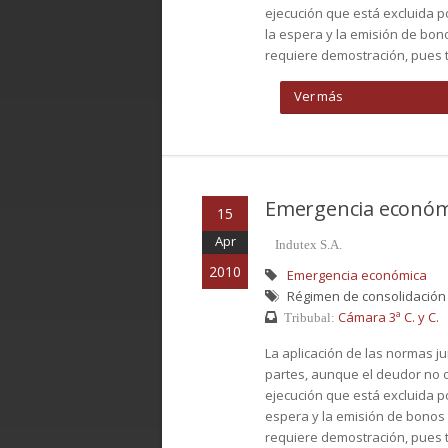
ejecución que está excluida po
la espera y la emisión de bo
requiere demostración, pues t
Ver más
Emergencia económ
15
Apr
Indutex S.A.
2010
Emergencia económica
Régimen de consolidación d
Cámara 3ª C. y C.
Tribubal:
La aplicación de las normas ju
partes, aunque el deudor no
ejecución que está excluida po
espera y la emisión de bonos
requiere demostración, pues ta