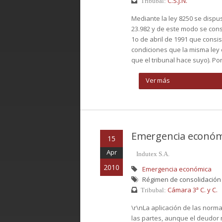
C.S.J.N.
Tribubal:
Mediante la ley 8250 se dispu
23.982 y de este modo se conso
1o de abril de 1991 que consi
condiciones que la misma ley 
que el tribunal hace suyo). Por
Ver más
Emergencia económ
15
Apr
Indutex S.A.
2010
Emergencia económica
Régimen de consolidación d
Cámara 3ª C. y C.
Tribubal:
\r\nLa aplicación de las norma
las partes, aunque el deudor