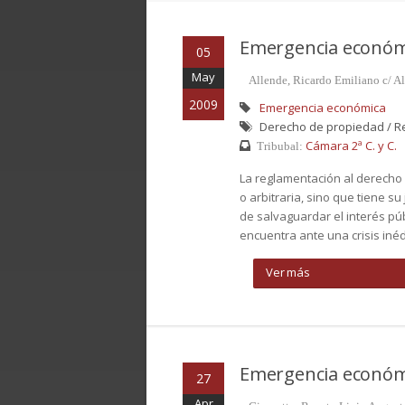
Emergencia económ
05
May
Allende, Ricardo Emiliano c/ A
2009
Emergencia económica
Derecho de propiedad / Res
Cámara 2ª C. y C.
Tribubal:
La reglamentación al derecho
o arbitraria, sino que tiene su
de salvaguardar el interés pú
encuentra ante una crisis inéd
Ver más
Emergencia económ
27
Apr