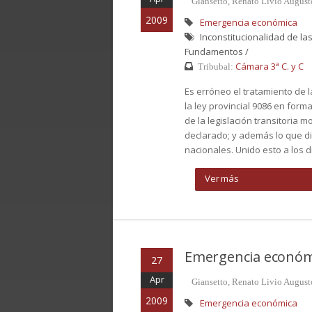
Giansetto, Renato Livio Augus
2009
Emergencia económica
Inconstitucionalidad de la
Fundamentos /
Cámara 3ª C. y C
Tribubal:
Es erróneo el tratamiento de l
la ley provincial 9086 en for
de la legislación transitoria
declarado; y además lo que di
nacionales. Unido esto a los di
Ver más
Emergencia económ
27
Apr
Giansetto, Renato Livio Augus
2009
Emergencia económica