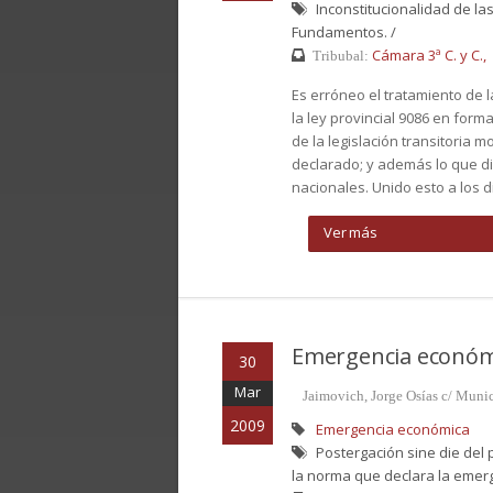
Inconstitucionalidad de la
Fundamentos. /
Cámara 3ª C. y C.,
Tribubal:
Es erróneo el tratamiento de l
la ley provincial 9086 en for
de la legislación transitoria
declarado; y además lo que di
nacionales. Unido esto a los di
Ver más
Emergencia económ
30
Mar
Jaimovich, Jorge Osías c/ Muni
2009
Emergencia económica
Postergación sine die del p
la norma que declara la emerg