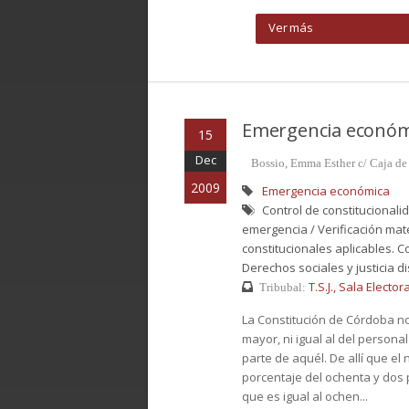
Ver más
Emergencia económ
15
Dec
Bossio, Emma Esther c/ Caja de 
2009
Emergencia económica
Control de constitucionalid
emergencia / Verificación mat
constitucionales aplicables. C
Derechos sociales y justicia dis
T.S.J., Sala Electo
Tribubal:
La Constitución de Córdoba no
mayor, ni igual al del personal
parte de aquél. De allí que el
porcentaje del ochenta y dos po
que es igual al ochen...