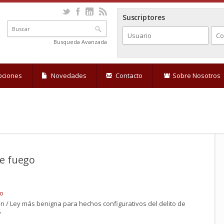
Suscriptores
Busqueda Avanzada
pciones
Novedades
Contacto
Sobre Nosotros
e fuego
go
ón / Ley más benigna para hechos configurativos del delito de
/