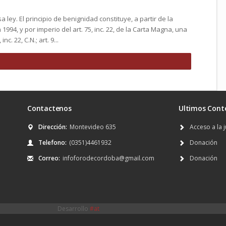
a ley. El principio de benignidad constituye, a partir de la
994, y por imperio del art. 75, inc. 22, de la Carta Magna, una
nc. 22, C.N.; art. 9...
Contactenos
Ultimos Cont
Dirección:
Montevideo 635
Acceso a la j
Telefono:
(0351)4461932
Donación
Correo:
infoforodecordoba@gmail.com
Donación
Desarrollo
#at