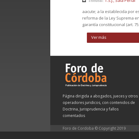
T.S.J., Sala Penal
Tribubal:
aacute; a la establecida por es
reforma de la Ley Suprema en 1
garantía constitucional (art. 75, i
Ver más
Página dirigida a abogados, jueces y otros
operadores juridicos, con contenidos de
Doctrina, Jurisprudencia y fallos
comentados
Foro de Cordoba © Copyright 2019