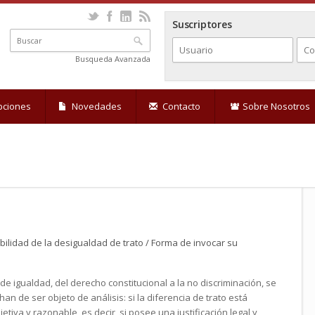
Suscriptores
Busqueda Avanzada
pciones
Novedades
Contacto
Sobre Nosotros
bilidad de la desigualdad de trato / Forma de invocar su
de igualdad, del derecho constitucional a la no discriminación, se
 de ser objeto de análisis: si la diferencia de trato está
etiva y razonable, es decir, si posee una justificación legal y