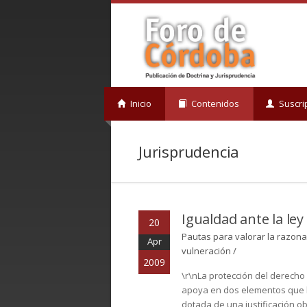
Inicio
Contenidos
Suscri
Jurisprudencia
Igualdad ante la ley
20
Pautas para valorar la razona
Apr
vulneración /
2009
\r\nLa protección del derecho 
apoya en dos elementos que han
dotada de una justificación obj