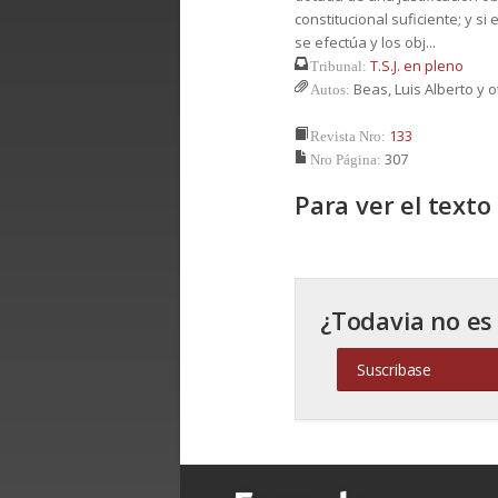
constitucional suficiente; y si
se efectúa y los obj...
T.S.J. en pleno
Tribunal:
Beas, Luis Alberto y o
Autos:
133
Revista Nro:
307
Nro Página:
Para ver el text
¿Todavia no es
Suscribase