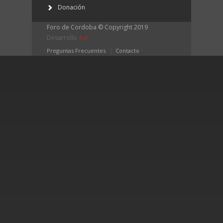
Donación
Foro de Cordoba © Copyright 2019 
Desarrollo 
#at
Preguntas Frecuentes
Contacto