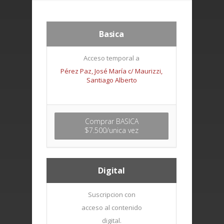
Basica
Acceso temporal a
Pérez Paz, José María c/ Maurizzi,
Santiago Alberto
Comprar BASICA
$7.500/unica vez
Digital
Suscripcion con
acceso al contenido
digital.