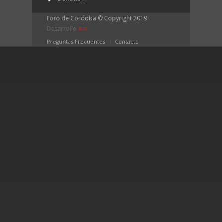
Foro de Cordoba © Copyright 2019 
Desarrollo 
#at
Preguntas Frecuentes
Contacto