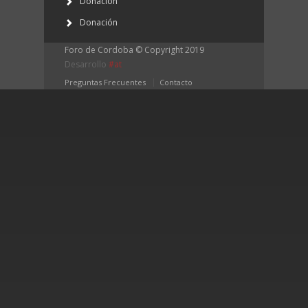
Donación
Donación
Foro de Cordoba © Copyright 2019 
Desarrollo 
#at
Preguntas Frecuentes
Contacto