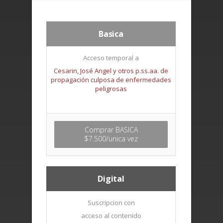
Basica
Acceso temporal a
Cesarin, José Angel y otros p.ss.aa. de
propagación culposa de enfermedades
peligrosas
Comprar BASICA
$7.500/unica vez
Digital
Suscripcion con
acceso al contenido