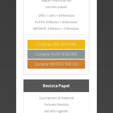
digital + Revistas en
version papel.
ORO: 1 año + 8 Revistas
PLATA: 6 Meses + 4 Revistas
BRONCE: 3 Meses + 2 Revistas
Comprar ORO $270.000
Comprar PLATA $162.000
Comprar BRONCE $90.000
Revista Papel
Suscripcion al material
formato Revista
del año vigente.