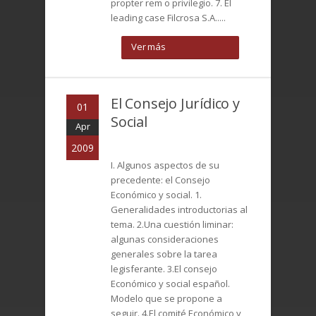
propter rem o privilegio. 7. El
leading case Filcrosa S.A.....
Ver más
El Consejo Jurídico y
01
Social
Apr
2009
I. Algunos aspectos de su
precedente: el Consejo
Económico y social. 1.
Generalidades introductorias al
tema. 2.Una cuestión liminar:
algunas consideraciones
generales sobre la tarea
legisferante. 3.El consejo
Económico y social español.
Modelo que se propone a
seguir. 4.El comité Económico y