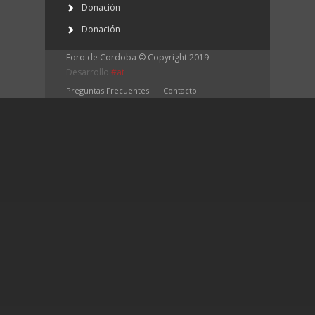
Donación
Donación
Foro de Cordoba © Copyright 2019
Desarrollo
#at
Preguntas Frecuentes
Contacto