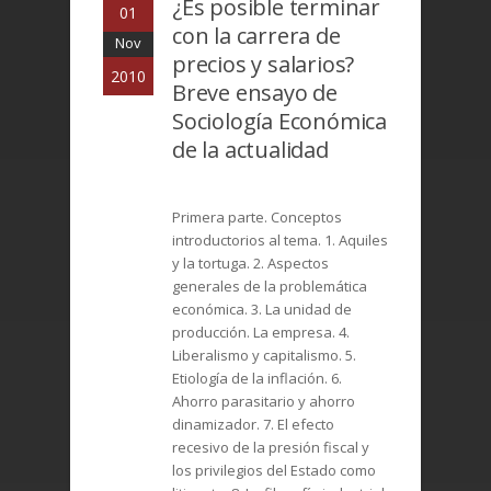
¿Es posible terminar
01
con la carrera de
Nov
precios y salarios?
2010
Breve ensayo de
Sociología Económica
de la actualidad
Primera parte. Conceptos
introductorios al tema. 1. Aquiles
y la tortuga. 2. Aspectos
generales de la problemática
económica. 3. La unidad de
producción. La empresa. 4.
Liberalismo y capitalismo. 5.
Etiología de la inflación. 6.
Ahorro parasitario y ahorro
dinamizador. 7. El efecto
recesivo de la presión fiscal y
los privilegios del Estado como