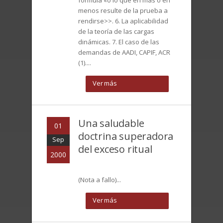
fórmula «o lo que en más o en
menos resulte de la prueba a
rendirse>>. 6. La aplicabilidad
de la teoría de las cargas
dinámicas. 7. El caso de las
demandas de AADI, CAPIF, ACR
(1)....
Ver más
Una saludable
01
doctrina superadora
Sep
del exceso ritual
2000
(Nota a fallo)...
Ver más