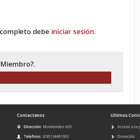
o completo debe
iniciar sesión
.
 Miembro?.
Contactenos
Ultimos Cont
Dirección:
Montevideo 635
Acceso a la j
Telefono:
(0351)4461932
Donación