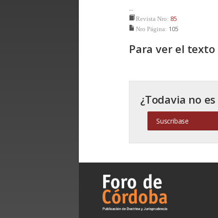
...
85
Revista Nro:
105
Nro Página:
Para ver el text
¿Todavia no es
Suscribase