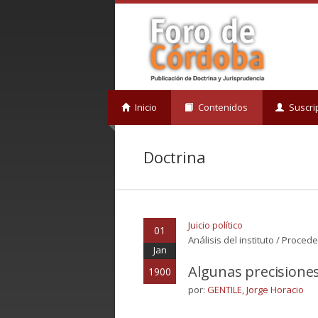
Inicio
Contenidos
Suscri
Doctrina
Juicio político
01
Análisis del instituto / Procede
Jan
Algunas precisiones 
1900
por:
GENTILE, Jorge Horacio