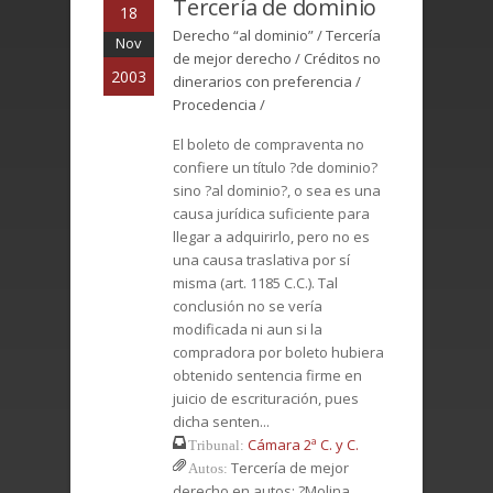
Tercería de dominio
18
Derecho “al dominio” / Tercería
Nov
de mejor derecho / Créditos no
2003
dinerarios con preferencia /
Procedencia /
El boleto de compraventa no
confiere un título ?de dominio?
sino ?al dominio?, o sea es una
causa jurídica suficiente para
llegar a adquirirlo, pero no es
una causa traslativa por sí
misma (art. 1185 C.C.). Tal
conclusión no se vería
modificada ni aun si la
compradora por boleto hubiera
obtenido sentencia firme en
juicio de escrituración, pues
dicha senten...
Cámara 2ª C. y C.
Tribunal:
Tercería de mejor
Autos:
derecho en autos: ?Molina,