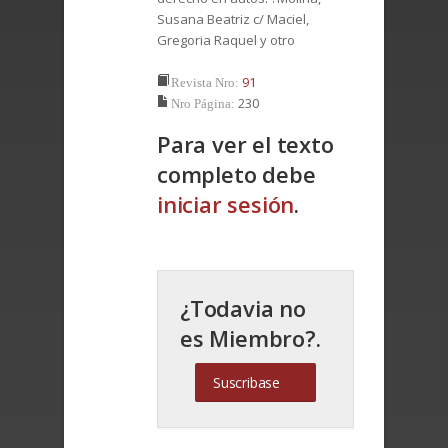
Susana Beatriz c/ Maciel,
Gregoria Raquel y otro
91
Revista Nro:
230
Nro Página:
Para ver el texto
completo debe
iniciar sesión
.
¿Todavia no
es Miembro?.
Suscribase