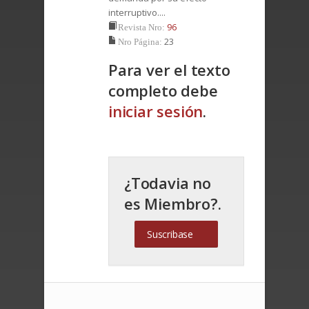
interruptivo....
96
Revista Nro:
23
Nro Página:
Para ver el texto
completo debe
iniciar sesión
.
¿Todavia no
es Miembro?.
Suscribase