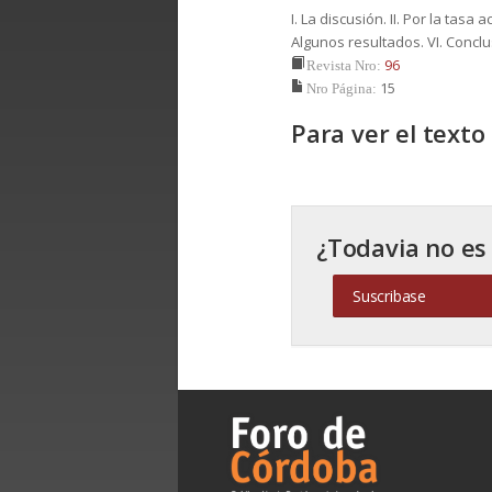
I. La discusión. II. Por la tasa a
Algunos resultados. VI. Conclus
96
Revista Nro:
15
Nro Página:
Para ver el text
¿Todavia no es
Suscribase