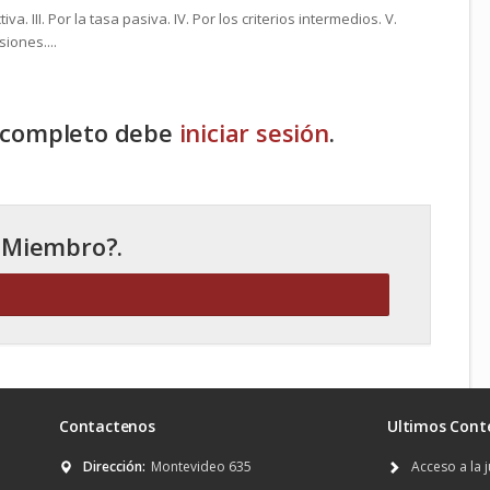
ctiva. III. Por la tasa pasiva. IV. Por los criterios intermedios. V.
iones....
o completo debe
iniciar sesión
.
 Miembro?.
Contactenos
Ultimos Cont
Dirección:
Montevideo 635
Acceso a la j