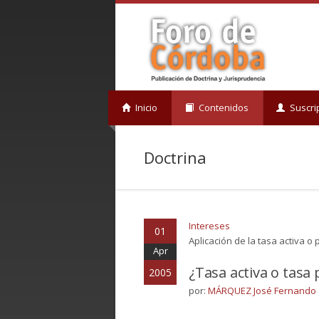
Inicio
Contenidos
Suscri
Doctrina
Intereses
01
Aplicación de la tasa activa o 
Apr
¿Tasa activa o tasa 
2005
por:
MÁRQUEZ José Fernando