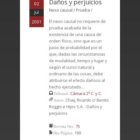
Daños y perjuicios
02
Nexo causal / Prueba /
Jul
El nexo causal no requiere de
2001
prueba acabada de la
existencia de una causa de
orden físico, sino que es un
juicio de probabilidad por el
que, dadas las circunstancias
de modalidad, tiempo y lugar y
según el curso natural y
ordinario de las cosas, debe
atribuirse el efecto dañoso al
hecho ejecutado....
Cámara 2ª C. y C.
Tribunal:
Chaij, Ricardo c/ Benito
Autos:
Roggio e Hijos S.A. - Daños y
perjuicios
75
Revista Nro:
190
Nro Página: