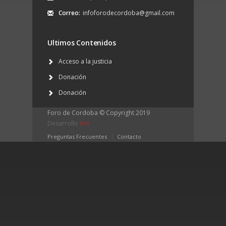
Correo:
infoforodecordoba@gmail.com
Ultimos Contenidos
Acceso a la justicia
Donación
Donación
Foro de Cordoba © Copyright 2019
Desarrollo
#at
Preguntas Frecuentes
Contacto